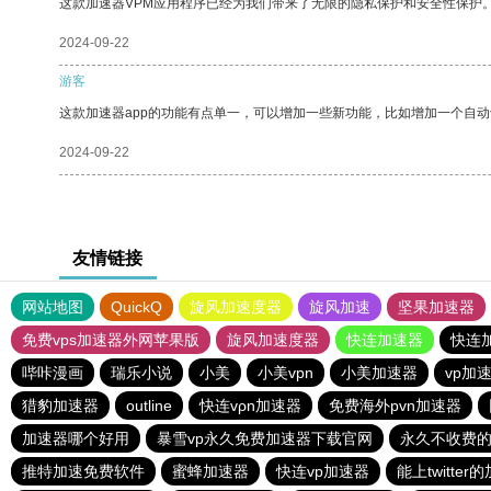
这款加速器VPM应用程序已经为我们带来了无限的隐私保护和安全性保护
2024-09-22
游客
这款加速器app的功能有点单一，可以增加一些新功能，比如增加一个自
2024-09-22
友情链接
网站地图
QuickQ
旋风加速度器
旋风加速
坚果加速器
免费vps加速器外网苹果版
旋风加速度器
快连加速器
快连
哔咔漫画
瑞乐小说
小美
小美vpn
小美加速器
vp加
猎豹加速器
outline
快连vρn加速器
免费海外pvn加速器
加速器哪个好用
暴雪vp永久免费加速器下载官网
永久不收费
推特加速免费软件
蜜蜂加速器
快连vp加速器
能上twitte