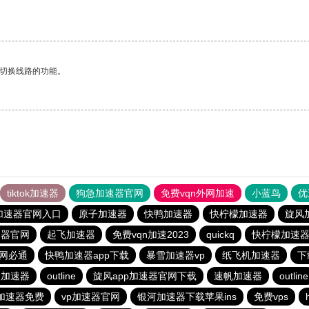
。
动切换线路的功能。
tiktok加速器
狗急加速器官网
免费vqn外网加速
小蓝鸟
优
加速器官网入口
原子加速器
快鸭加速器
快柠檬加速器
旋风
速器官网
起飞加速器
免费vqn加速2023
quickq
快柠檬加速
网必通
快鸭加速器app下载
暴雪加速器vp
纸飞机加速器
下
的加速器
outline
旋风app加速器官网下载
速帆加速器
outline
r的加速器免费
vp加速器官网
银河加速器下载苹果ins
免费vps